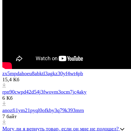
zx5mpdahoeu8abktl3agkz30yf4wt4pb
15,4 Кб
rpn90cwpd42d54j3fwovm3ocm7jc4aky
6 Кб
anozfi1ym21pyql0ofkby3q79k393mrn
7 байт
Могу ли я вернуть товар, если он мне не подошел?