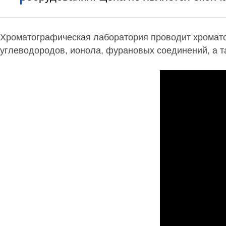
Хроматографическая лаборатор
ия п
роводит хромат
углеводородов, ионола, фурановых соединений, а 