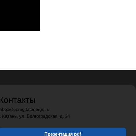
Контакты
inbox@eprog.tatenergo.ru
г. Казань, ул. Волгоградская, д. 34
Презентация pdf