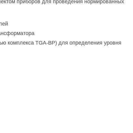
плектом приборов для проведения нормированных
лей
рансформатора
щью комплекса TGA-BP) для определения уровня